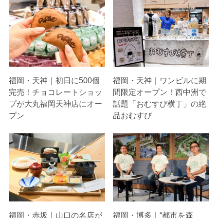
福岡・天神｜初日に500個
福岡・天神｜ワンビルに期
完売！チョコレートショッ
間限定オープン！西中洲で
プが大丸福岡天神店にオー
話題「おむすび横丁」の絶
プン
品おむすび
福岡・赤坂｜山口の名店が
福岡・博多｜“都市を森