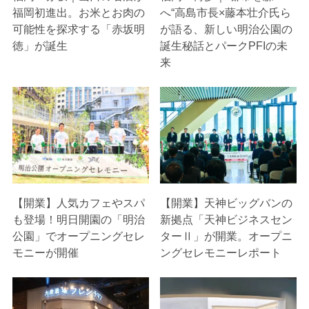
福岡初進出。お米とお肉の
へ“高島市長×藤本壮介氏ら
可能性を探求する「赤坂明
が語る、新しい明治公園の
徳」が誕生
誕生秘話とパークPFIの未
来
【開業】人気カフェやスパ
【開業】天神ビッグバンの
も登場！明日開園の「明治
新拠点「天神ビジネスセン
公園」でオープニングセレ
ターⅡ」が開業。オープニ
モニーが開催
ングセレモニーレポート