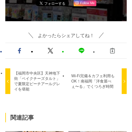
Follow Me
よかったらシェアしてね！
【福岡市中央区】天神地下
Wi-Fi完備＆カフェ利用も
街「ベイクチーズタルト」
OK！南福岡「洋食屋べ
で夏限定ピーチアールグレ
ぇ〜る」でくつろぎ時間
イを堪能
関連記事