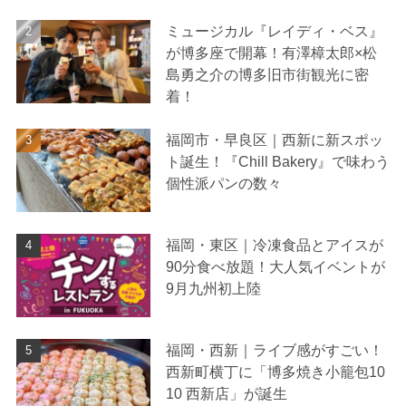
ミュージカル『レイディ・ベス』
が博多座で開幕！有澤樟太郎×松
島勇之介の博多旧市街観光に密
着！
福岡市・早良区｜西新に新スポッ
ト誕生！『Chill Bakery』で味わう
個性派パンの数々
福岡・東区｜冷凍食品とアイスが
90分食べ放題！大人気イベントが
9月九州初上陸
福岡・西新｜ライブ感がすごい！
西新町横丁に「博多焼き小籠包10
10 西新店」が誕生