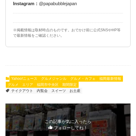
Instagram：
@papabubblejapan
※掲載情報は取材時点のものです。おでかけ前に公式SNSやHP等
で最新情報をご確認ください。
Yahoo!ニュース
グルメジャンル
グルメ・カフェ
福岡最新情報
グルメ
エリア
福岡市中央区
期間限定
テイクアウト
内覧会
スイーツ
お土産
この記事が気に入ったら
フォローしてね！