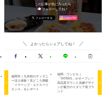
この記事が気に入ったら
フォローしてね！
Follow Me
よかったらシェアしてね！
福岡・ワンビル｜
福岡市｜九州初のディズニ
「TATRAS」がオープン！
ー没入体験！見どころ満載
高品質ダウンと洗練デザイ
「イマーシブ・エクスペリ
ンが魅力のイタリア発ブラ
エンス」をレポート
ンド