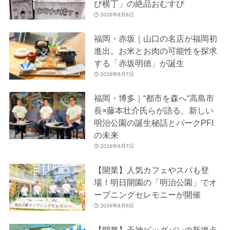
び横丁」の絶品おむすび
2026年8月8日
福岡・赤坂｜山口の名店が福岡初
進出。お米とお肉の可能性を探求
する「赤坂明徳」が誕生
2026年8月7日
福岡・博多｜“都市を森へ“高島市
長×藤本壮介氏らが語る、新しい
明治公園の誕生秘話とパークPFI
の未来
2026年8月7日
【開業】人気カフェやスパも登
場！明日開園の「明治公園」でオ
ープニングセレモニーが開催
2026年8月6日
【開業】天神ビッグバンの新拠点