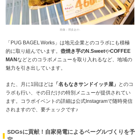
画像：博多あや.
「PUG BAGEL Works」は地元企業とのコラボにも積極
的に取り組んでいます。
壺焼き芋のN.Sweet
や
COFFEE
MAN
などとのコラボメニューを取り入れるなど、地域の
魅力を引き出しています。
また、月に1回ほどは
「名もなきサンドイッチ屋」
とのコ
ラボも行い、その日だけの特別メニューが提供されてい
ます。コラボイベントの詳細は公式Instagramで随時発信
されますので、要チェックです♪
SDGsに貢献！自家発電によるベーグルづくりを予
定