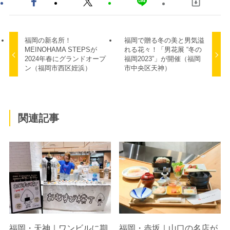
福岡の新名所！
福岡で贈る冬の美と男気溢
MEINOHAMA STEPSが
れる花々！「男花展 “冬の
2024年春にグランドオープ
福岡2023”」が開催（福岡
ン（福岡市西区姪浜）
市中央区天神）
関連記事
福岡・天神｜ワンビルに期
福岡・赤坂｜山口の名店が