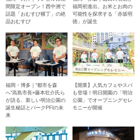
間限定オープン！西中洲で
福岡初進出。お米とお肉の
話題「おむすび横丁」の絶
可能性を探求する「赤坂明
品おむすび
徳」が誕生
福岡・博多｜“都市を森
【開業】人気カフェやスパ
へ“高島市長×藤本壮介氏ら
も登場！明日開園の「明治
が語る、新しい明治公園の
公園」でオープニングセレ
誕生秘話とパークPFIの未
モニーが開催
来