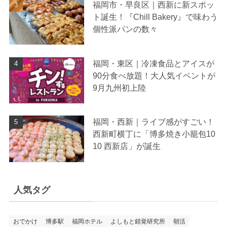
福岡市・早良区｜西新に新スポッ
ト誕生！『Chill Bakery』で味わう
個性派パンの数々
福岡・東区｜冷凍食品とアイスが
90分食べ放題！大人気イベントが
9月九州初上陸
福岡・西新｜ライブ感がすごい！
西新町横丁に「博多焼き小籠包10
10 西新店」が誕生
人気タグ
おでかけ
博多駅
福岡ホテル
よしもと錯覚研究所
朝活