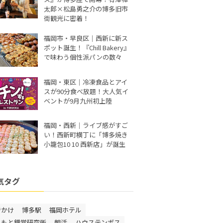
太郎×松島勇之介の博多旧市
街観光に密着！
福岡市・早良区｜西新に新ス
ポット誕生！『Chill Bakery』
で味わう個性派パンの数々
福岡・東区｜冷凍食品とアイ
スが90分食べ放題！大人気イ
ベントが9月九州初上陸
福岡・西新｜ライブ感がすご
い！西新町横丁に「博多焼き
小籠包10 10 西新店」が誕生
気タグ
でかけ
博多駅
福岡ホテル
しもと錯覚研究所
朝活
ハウステンボス