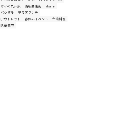
イセイの九州旅
西新商店街
akane
ドバシ博多
早良区ランチ
岡アウトレット
春休みイベント
台湾料理
岡県宗像市