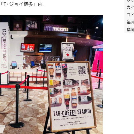
館「T･ジョイ博多」内。
カ
ヨ
福
福