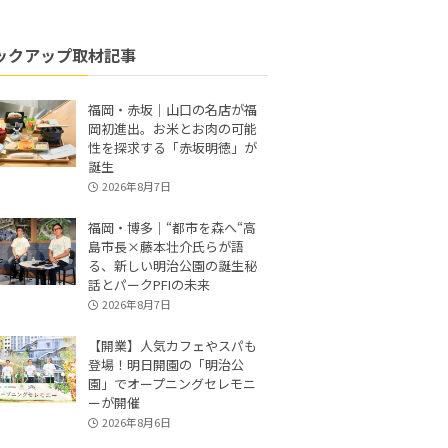
ックアップ取材記事
福岡・赤坂｜山口の名店が福
岡初進出。お米とお肉の可能
性を探求する「赤坂明徳」が
誕生
2026年8月7日
福岡・博多｜“都市を森へ“高
島市長×藤本壮介氏らが語
る、新しい明治公園の誕生秘
話とパークPFIの未来
2026年8月7日
【開業】人気カフェやスパも
登場！明日開園の「明治公
園」でオープニングセレモニ
ーが開催
2026年8月6日