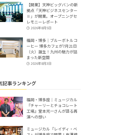
【開業】天神ビッグバンの新
拠点「天神ビジネスセンター
Ⅱ」が開業。オープニングセ
レモニーレポート
2026年8月5日
福岡・博多｜ブルーボトルコ
ーヒー 博多カフェが7月21日
（火）誕生！九州の魅力が詰
まった新空間
2026年8月3日
気記事ランキング
福岡・博多座｜ミュージカル
『チャーリーとチョコレート
工場』堂本光一さんが語る再
演への想い
ミュージカル『レイディ・ベ
ス』が博多座で開幕！有澤樟