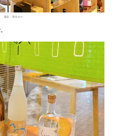
撮影：博多あや.
す。