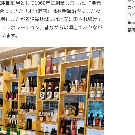
用卸酒屋として1960年に創業しました。“地元
カ
き合ってきた「永野酒店」は有明海沿岸にこだわ
ヨ
本県にまたがる沿岸地域には地元に愛され続けて
福
とコラボレーション。昔ながらの酒店でありなが
福
ています。