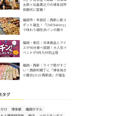
太郎×松島勇之介の博多旧市
街観光に密着！
福岡市・早良区｜西新に新ス
ポット誕生！『Chill Bakery』
で味わう個性派パンの数々
福岡・東区｜冷凍食品とアイ
スが90分食べ放題！大人気イ
ベントが9月九州初上陸
福岡・西新｜ライブ感がすご
い！西新町横丁に「博多焼き
小籠包10 10 西新店」が誕生
気タグ
でかけ
博多駅
福岡ホテル
しもと錯覚研究所
朝活
ハウステンボス