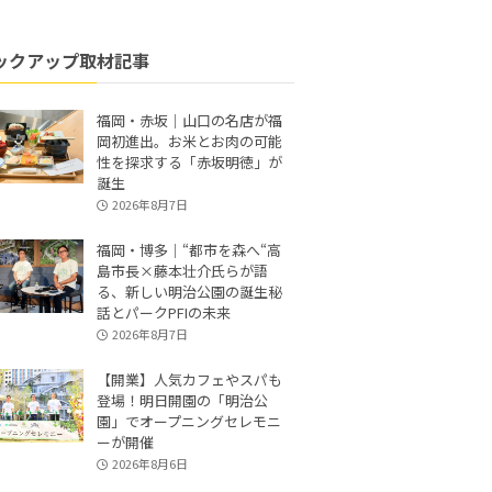
ックアップ取材記事
福岡・赤坂｜山口の名店が福
岡初進出。お米とお肉の可能
性を探求する「赤坂明徳」が
誕生
2026年8月7日
福岡・博多｜“都市を森へ“高
島市長×藤本壮介氏らが語
る、新しい明治公園の誕生秘
話とパークPFIの未来
2026年8月7日
【開業】人気カフェやスパも
登場！明日開園の「明治公
園」でオープニングセレモニ
ーが開催
2026年8月6日