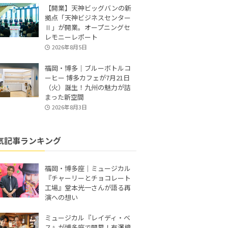
【開業】天神ビッグバンの新
拠点「天神ビジネスセンター
Ⅱ」が開業。オープニングセ
レモニーレポート
2026年8月5日
福岡・博多｜ブルーボトルコ
ーヒー 博多カフェが7月21日
（火）誕生！九州の魅力が詰
まった新空間
2026年8月3日
気記事ランキング
福岡・博多座｜ミュージカル
『チャーリーとチョコレート
工場』堂本光一さんが語る再
演への想い
ミュージカル『レイディ・ベ
ス』が博多座で開幕！有澤樟