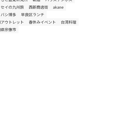
イセイの九州旅
西新商店街
akane
ドバシ博多
早良区ランチ
岡アウトレット
春休みイベント
台湾料理
岡県宗像市