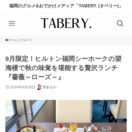
福岡のグルメ&おでかけメディア「TABERY. (タベリー)」
ホーム
グルメ
9月限定！ヒルトン福岡シーホークの望
海楼で秋の味覚を堪能する贅沢ランチ
『薔薇～ローズ～』
2024年9月16日
博多あや.