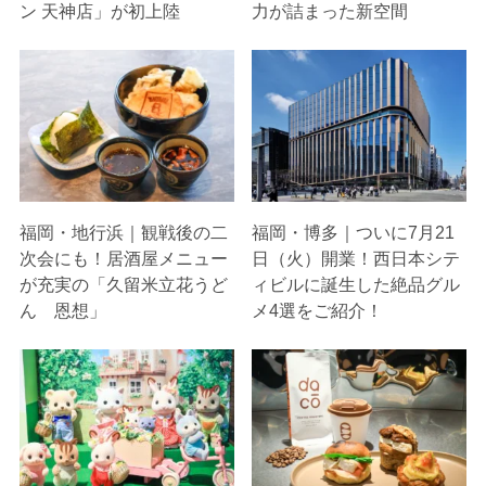
ン 天神店」が初上陸
力が詰まった新空間
福岡・地行浜｜観戦後の二
福岡・博多｜ついに7月21
次会にも！居酒屋メニュー
日（火）開業！西日本シテ
が充実の「久留米立花うど
ィビルに誕生した絶品グル
ん 恩想」
メ4選をご紹介！