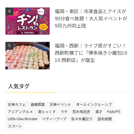
福岡・東区｜冷凍食品とアイスが
90分食べ放題！大人気イベントが
9月九州初上陸
福岡・西新｜ライブ感がすごい！
西新町横丁に「博多焼き小籠包10
10 西新店」が誕生
人気タグ
天神カフェ
香椎照葉
天神イベント
オールインクルーシブ
アジアングルメ
湯らっくす
ラテ
荒木飛呂彦
漫才
Park-PFI
Little Glee Monster
ベティーブープ
佐々木蔵之介
詰め放題
スコーン