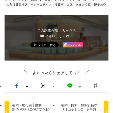
大丸福岡天神店
バターステイツ
福岡市中央区
あまおう苺
博多あや
この記事が気に入ったら
フォローしてね！
Follow Me
よかったらシェアしてね！
福岡・地行浜｜鷹祭
福岡・博多｜博多駅長が
SUMMER BOOST第2弾ゲ
「オロナミンC」を手渡