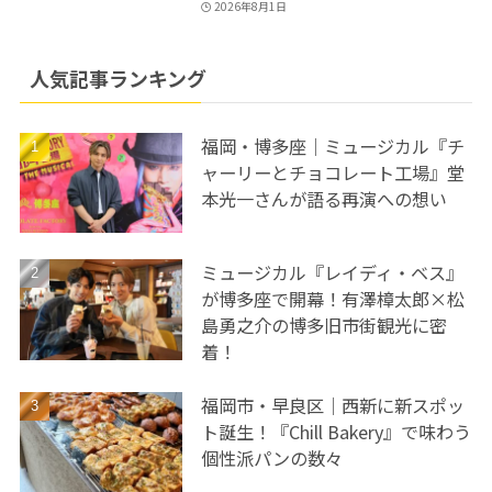
2026年8月1日
人気記事ランキング
福岡・博多座｜ミュージカル『チ
ャーリーとチョコレート工場』堂
本光一さんが語る再演への想い
ミュージカル『レイディ・ベス』
が博多座で開幕！有澤樟太郎×松
島勇之介の博多旧市街観光に密
着！
福岡市・早良区｜西新に新スポッ
ト誕生！『Chill Bakery』で味わう
個性派パンの数々