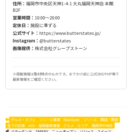
住所：
福岡市中央区天神1-4-1 大丸福岡天神店 本館
B2F
営業時間：
10:00〜20:00
定休日：
施設に準ずる
公式サイト：
https://www.butterstates.jp/
Instagram：
@butterstates
画像提供：
株式会社グレープストーン
※掲載情報は取材時点のものです。おでかけ前に公式SNSやHP等で
最新情報をご確認ください。
グルメ・カフェ
リリース情報
NewOpen
リリース
開店・閉店
全ての記事
info
福岡最新情報
グルメ
エリア
福岡市中央区
バターサンド
TABERY
ニューオープン
リリース
スイーツ