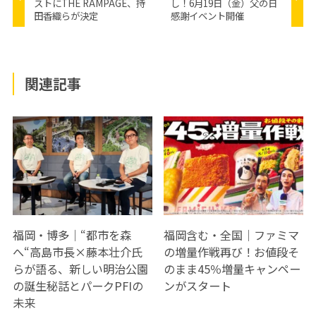
ストにTHE RAMPAGE、持
し！6月19日（金）父の日
田香織らが決定
感謝イベント開催
関連記事
福岡・博多｜“都市を森
福岡含む・全国｜ファミマ
へ“高島市長×藤本壮介氏
の増量作戦再び！お値段そ
らが語る、新しい明治公園
のまま45％増量キャンペー
の誕生秘話とパークPFIの
ンがスタート
未来