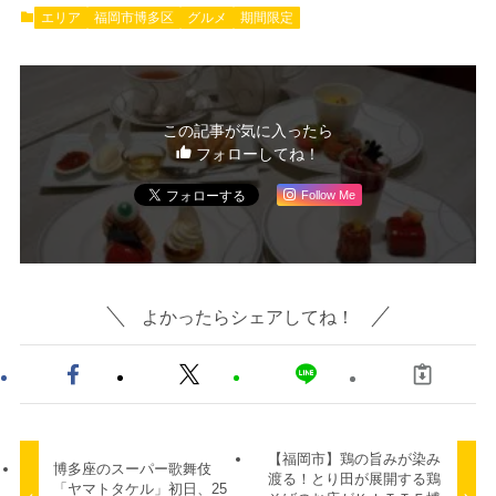
エリア
福岡市博多区
グルメ
期間限定
この記事が気に入ったら
フォローしてね！
Follow Me
よかったらシェアしてね！
【福岡市】鶏の旨みが染み
博多座のスーパー歌舞伎
渡る！とり田が展開する鶏
「ヤマトタケル」初日、25