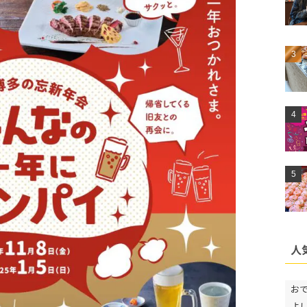
人
お
よ