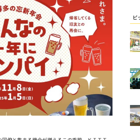
ピ
や同僚と集まる機会が増えるこの季節。ＫＩＴＴ