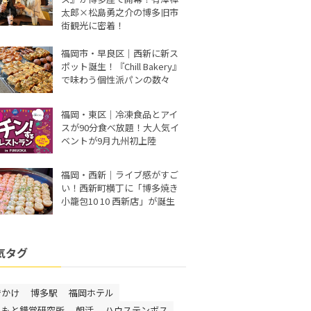
太郎×松島勇之介の博多旧市
街観光に密着！
福岡市・早良区｜西新に新ス
ポット誕生！『Chill Bakery』
で味わう個性派パンの数々
福岡・東区｜冷凍食品とアイ
スが90分食べ放題！大人気イ
ベントが9月九州初上陸
福岡・西新｜ライブ感がすご
い！西新町横丁に「博多焼き
小籠包10 10 西新店」が誕生
気タグ
でかけ
博多駅
福岡ホテル
しもと錯覚研究所
朝活
ハウステンボス