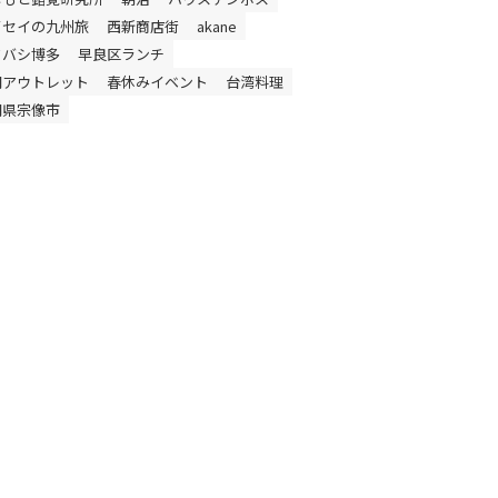
イセイの九州旅
西新商店街
akane
ドバシ博多
早良区ランチ
岡アウトレット
春休みイベント
台湾料理
岡県宗像市