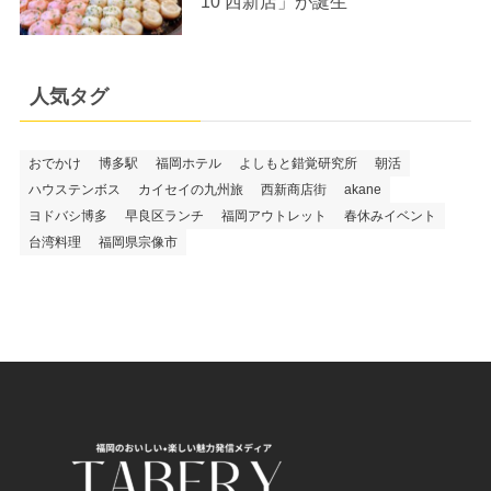
10 西新店」が誕生
人気タグ
おでかけ
博多駅
福岡ホテル
よしもと錯覚研究所
朝活
ハウステンボス
カイセイの九州旅
西新商店街
akane
ヨドバシ博多
早良区ランチ
福岡アウトレット
春休みイベント
台湾料理
福岡県宗像市