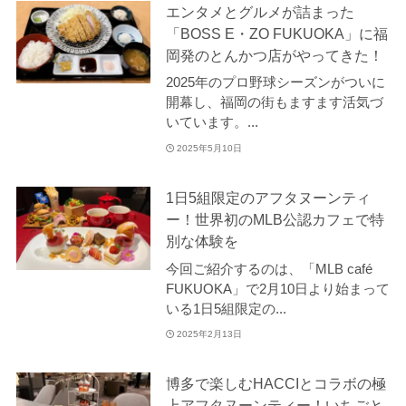
エンタメとグルメが詰まった
「BOSS E・ZO FUKUOKA」に福
岡発のとんかつ店がやってきた！
2025年のプロ野球シーズンがついに
開幕し、福岡の街もますます活気づ
いています。...
2025年5月10日
1日5組限定のアフタヌーンティ
ー！世界初のMLB公認カフェで特
別な体験を
今回ご紹介するのは、「MLB café
FUKUOKA」で2月10日より始まって
いる1日5組限定の...
2025年2月13日
博多で楽しむHACCIとコラボの極
上アフタヌーンティー！いちごと