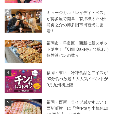
ミュージカル『レイディ・ベス』
が博多座で開幕！有澤樟太郎×松
島勇之介の博多旧市街観光に密
着！
福岡市・早良区｜西新に新スポッ
ト誕生！『Chill Bakery』で味わう
個性派パンの数々
福岡・東区｜冷凍食品とアイスが
90分食べ放題！大人気イベントが
9月九州初上陸
福岡・西新｜ライブ感がすごい！
西新町横丁に「博多焼き小籠包10