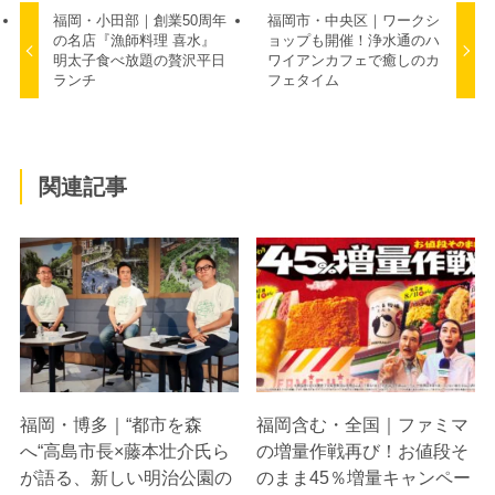
福岡・小田部｜創業50周年
福岡市・中央区｜ワークシ
の名店『漁師料理 喜水』
ョップも開催！浄水通のハ
明太子食べ放題の贅沢平日
ワイアンカフェで癒しのカ
ランチ
フェタイム
関連記事
福岡・博多｜“都市を森
福岡含む・全国｜ファミマ
へ“高島市長×藤本壮介氏ら
の増量作戦再び！お値段そ
が語る、新しい明治公園の
のまま45％増量キャンペー