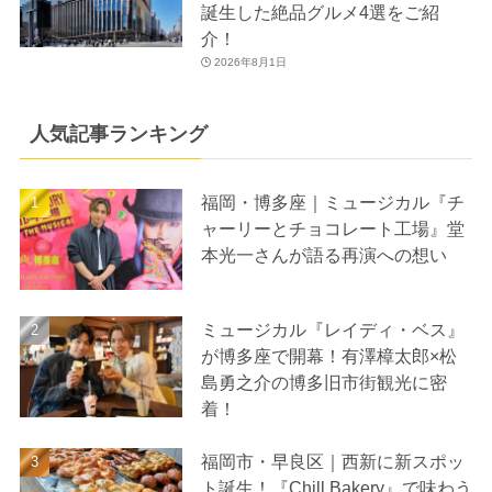
誕生した絶品グルメ4選をご紹
介！
2026年8月1日
人気記事ランキング
福岡・博多座｜ミュージカル『チ
ャーリーとチョコレート工場』堂
本光一さんが語る再演への想い
ミュージカル『レイディ・ベス』
が博多座で開幕！有澤樟太郎×松
島勇之介の博多旧市街観光に密
着！
福岡市・早良区｜西新に新スポッ
ト誕生！『Chill Bakery』で味わう