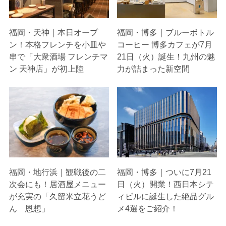
福岡・天神｜本日オープ
福岡・博多｜ブルーボトル
ン！本格フレンチを小皿や
コーヒー 博多カフェが7月
串で「大衆酒場 フレンチマ
21日（火）誕生！九州の魅
ン 天神店」が初上陸
力が詰まった新空間
福岡・地行浜｜観戦後の二
福岡・博多｜ついに7月21
次会にも！居酒屋メニュー
日（火）開業！西日本シテ
が充実の「久留米立花うど
ィビルに誕生した絶品グル
ん 恩想」
メ4選をご紹介！