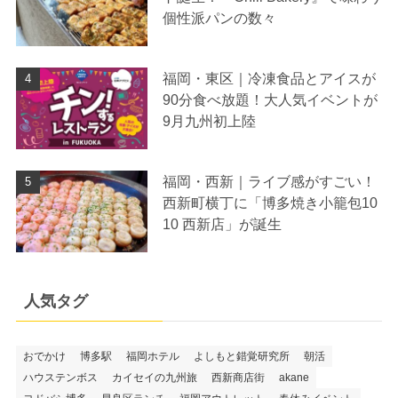
個性派パンの数々
福岡・東区｜冷凍食品とアイスが
90分食べ放題！大人気イベントが
9月九州初上陸
福岡・西新｜ライブ感がすごい！
西新町横丁に「博多焼き小籠包10
10 西新店」が誕生
人気タグ
おでかけ
博多駅
福岡ホテル
よしもと錯覚研究所
朝活
ハウステンボス
カイセイの九州旅
西新商店街
akane