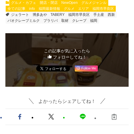
グルメ・カフェ
開店・閉店
NewOpen
グルメジャンル
全ての記事
info
福岡最新情報
グルメ
エリア
福岡市早良区
ジェラート
博多あや
TABERY
福岡市早良区
手土産
西新
パオクレープミルク
プラリバ
取材
クレープ
福岡
この記事が気に入ったら
フォローしてね！
Follow Me
よかったらシェアしてね！