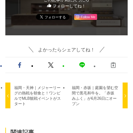
フォローしてね！
Follow Me
よかったらシェアしてね！
福岡・天神｜メジャーリー
福岡・赤坂｜庭園を望む空
グの熱戦を朝食と！ワンビ
間で黒毛和牛を。「赤坂
ルでMLB観戦イベントがス
みふく」が6月26日にオー
タート
プン
関連記事