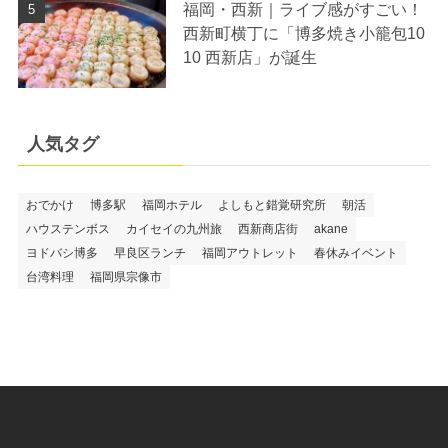
福岡・西新｜ライブ感がすごい！
西新町横丁に「博多焼き小籠包10
10 西新店」が誕生
人気タグ
おでかけ
博多駅
福岡ホテル
よしもと錯覚研究所
朝活
ハウステンボス
カイセイの九州旅
西新商店街
akane
ヨドバシ博多
早良区ランチ
福岡アウトレット
春休みイベント
台湾料理
福岡県宗像市