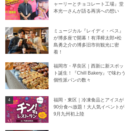
ャーリーとチョコレート工場』堂
本光一さんが語る再演への想い
ミュージカル『レイディ・ベス』
が博多座で開幕！有澤樟太郎×松
島勇之介の博多旧市街観光に密
着！
福岡市・早良区｜西新に新スポッ
ト誕生！『Chill Bakery』で味わう
個性派パンの数々
福岡・東区｜冷凍食品とアイスが
90分食べ放題！大人気イベントが
9月九州初上陸