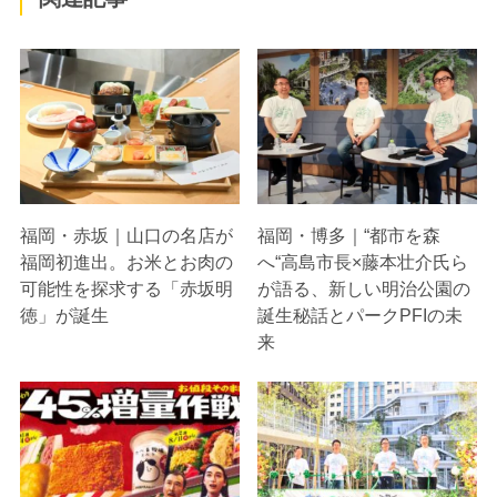
福岡・赤坂｜山口の名店が
福岡・博多｜“都市を森
福岡初進出。お米とお肉の
へ“高島市長×藤本壮介氏ら
可能性を探求する「赤坂明
が語る、新しい明治公園の
徳」が誕生
誕生秘話とパークPFIの未
来