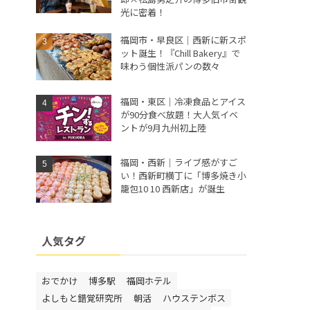
光に密着！
福岡市・早良区｜西新に新スポ
ット誕生！『Chill Bakery』で
味わう個性派パンの数々
福岡・東区｜冷凍食品とアイス
が90分食べ放題！大人気イベ
ントが9月九州初上陸
福岡・西新｜ライブ感がすご
い！西新町横丁に「博多焼き小
籠包10 10 西新店」が誕生
人気タグ
おでかけ
博多駅
福岡ホテル
よしもと錯覚研究所
朝活
ハウステンボス