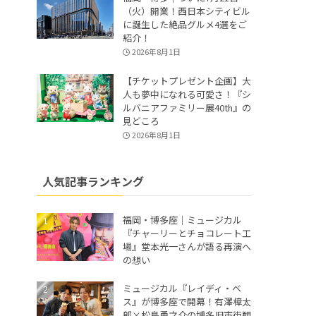
（火）開業！西日本シティビル
に誕生した絶品グルメ4選をご
紹介！
2026年8月1日
【チケットプレゼント企画】大
人も夢中になれる可愛さ！『シ
ルバニアファミリー展40th』の
見どころ
2026年8月1日
人気記事ランキング
福岡・博多座｜ミュージカル
『チャーリーとチョコレート工
場』堂本光一さんが語る再演へ
の想い
ミュージカル『レイディ・ベ
ス』が博多座で開幕！有澤樟太
郎×松島勇之介の博多旧市街観