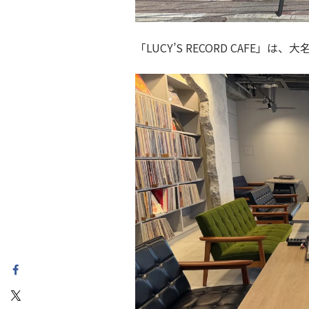
「LUCY’S RECORD CAFE」は