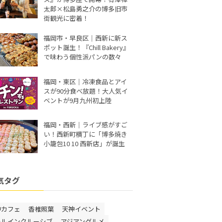
太郎×松島勇之介の博多旧市
街観光に密着！
福岡市・早良区｜西新に新ス
ポット誕生！『Chill Bakery』
で味わう個性派パンの数々
福岡・東区｜冷凍食品とアイ
スが90分食べ放題！大人気イ
ベントが9月九州初上陸
福岡・西新｜ライブ感がすご
い！西新町横丁に「博多焼き
小籠包10 10 西新店」が誕生
気タグ
神カフェ
香椎照葉
天神イベント
ールインクルーシブ
アジアングルメ