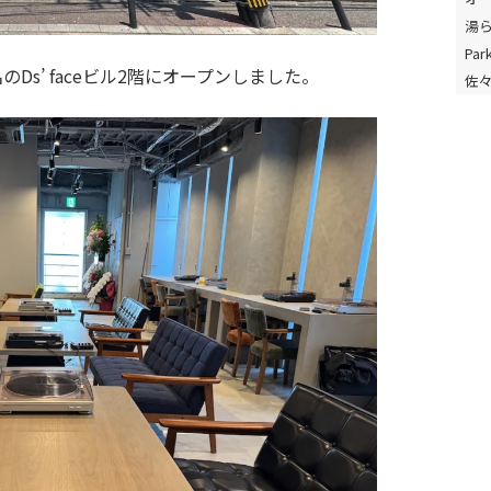
湯
Park
、大名のDs’ faceビル2階にオープンしました。
佐