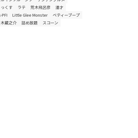
らっくす
ラテ
荒木飛呂彦
漫才
-PFI
Little Glee Monster
ベティーブープ
々木蔵之介
詰め放題
スコーン